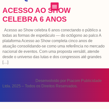
ACESSO AO SHOW
Minha Conta/AO VIVO
CELEBRA 6 ANOS
Acesso ao Show celebra 6 anos conectando o público a
todas as formas de espetáculo — do octógono ao palco A
plataforma Acesso ao Show completa cinco anos de
atuação consolidando-se como uma referência no mercado
nacional de eventos. Com uma proposta versátil, atende
desde o universo das lutas e dos congressos até grandes
[…]
Desenvolvido por Piacom Publicidade
Ltda. 2025 – Todos os Direitos Reservados.