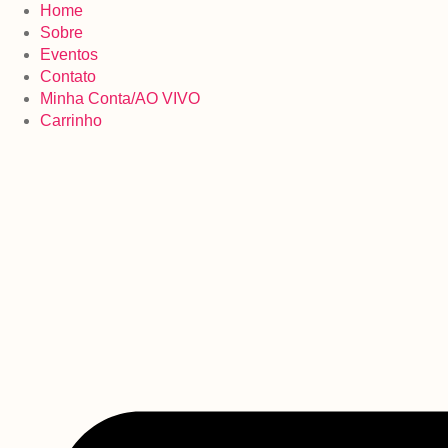
Pular
Home
para
Sobre
o
Eventos
conteúdo
Contato
Minha Conta/AO VIVO
Carrinho